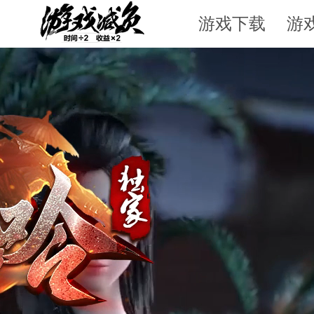
游戏下载
游