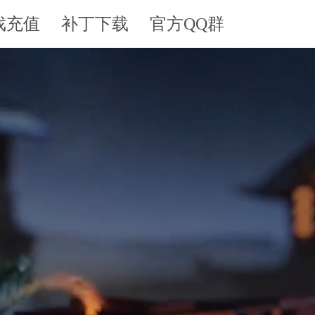
戏充值
补丁下载
官方QQ群