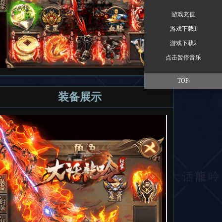
游戏充值
游戏下载1
游戏下载2
点击暂停音乐
TOP
装备展示