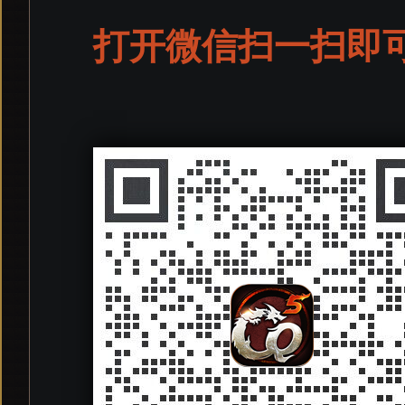
打开微信扫一扫即可